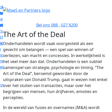
s
r kopen
ze
tskantoor
wijze
iensten
ntantskantoor
ebepaling
od
atiekantoor
istratiekantoor
or
Bel ons 088 - 027 8200
j
fsscan
The Art of the Deal
sch
s
or kopen
opklaar
Onderhandelen wordt vaak voorgesteld als een
n
gevecht om belangen — een spel van winnen of
open
verliezen, van macht en concessies. In werkelijkheid is
he
het veel meer dan dat. Onderhandelen is een subtiel
oeken
samenspel van strategie, psychologie en timing. “The
Art of the Deal”, beroemd geworden door de
uitspraken van Donald Trump, gaat in wezen niet enkel
nsten
over het sluiten van transacties, maar over het
begrijpen van mensen, hun drijfveren, emoties en
percepties.
In de wereld van fusies en overnames (M&A) wordt