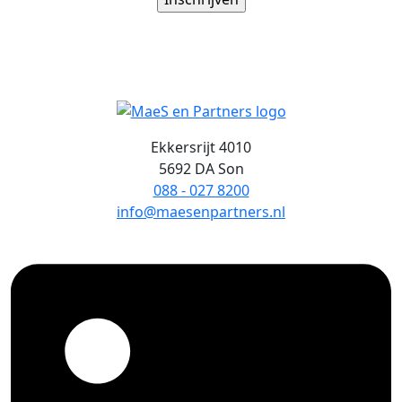
Ekkersrijt 4010
5692 DA Son
088 - 027 8200
info@maesenpartners.nl