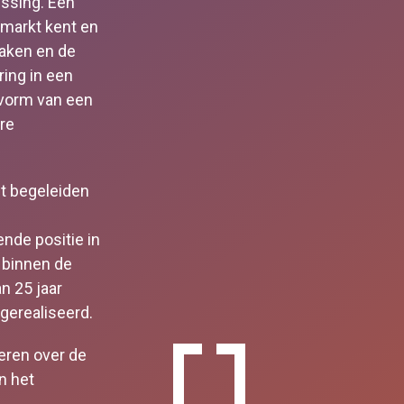
issing. Een
e markt kent en
maken en de
ring in een
 vorm van een
re
et begeleiden
ende positie in
 binnen de
 25 jaar
erealiseerd.
eren over de
n het