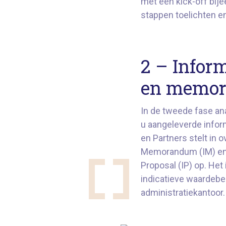
met een kick-off bij
stappen toelichten 
2 – Infor
en memo
In de tweede fase an
u aangeleverde info
en Partners stelt in 
Memorandum (IM) en
Proposal (IP) op. Het
indicatieve waardebe
administratiekantoor.