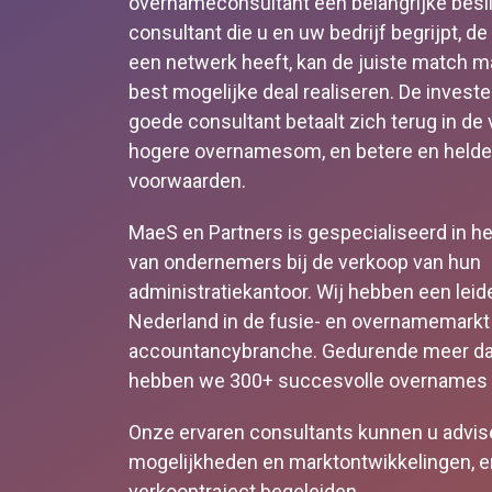
overnameconsultant een belangrijke besl
consultant die u en uw bedrijf begrijpt, d
een netwerk heeft, kan de juiste match 
best mogelijke deal realiseren. De investe
goede consultant betaalt zich terug in de
hogere overnamesom, en betere en helde
voorwaarden.
MaeS en Partners is gespecialiseerd in h
van ondernemers bij de verkoop van hun
administratiekantoor. Wij hebben een leid
Nederland in de fusie- en overnamemarkt
accountancybranche. Gedurende meer dan
hebben we 300+ succesvolle overnames g
Onze ervaren consultants kunnen u advis
mogelijkheden en marktontwikkelingen, e
verkooptraject begeleiden.