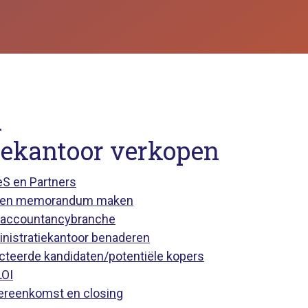
n
iekantoor verkopen
S en Partners
en en memorandum maken
e accountancybranche
inistratiekantoor benaderen
ecteerde kandidaten/potentiële kopers
LOI
ereenkomst en closing