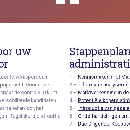
oor uw
Stappenpla
or
administrat
oor te verkopen, dan
1 –
Kennismaken met Mae
opopdracht. Door deze
2 –
Informatie analyser
enaar de controle. U kunt
3 –
Marktverkenning in d
erschillende kandidaten
4 –
Potentiële kopers adm
stratiekantoor, het
5 –
Introductie van gesel
en. Tegelijkertijd streeft u
6 –
Onderhandelingen en 
7 –
Due Diligence, Koopov