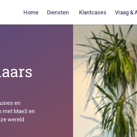
Home
Diensten
Klantcases
Vraag & 
naars
fusies en
en met MaeS en
deze wereld