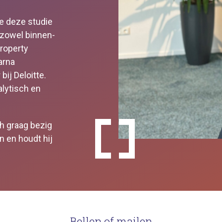
e deze studie
n zowel binnen-
Property
arna
ij Deloitte.
alytisch en
ch graag bezig
n en houdt hij
Bellen of mailen