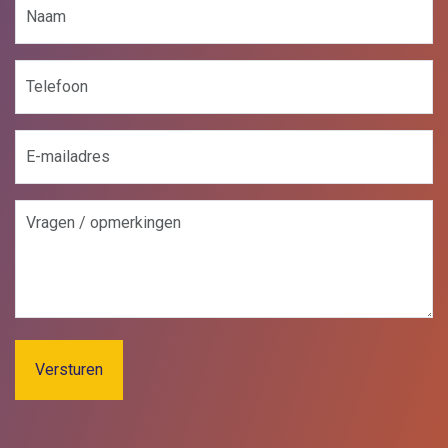
Naam
(Vereist)
Telefoon
E-
mailadres
(Vereist)
Vragen
/
opmerkingen